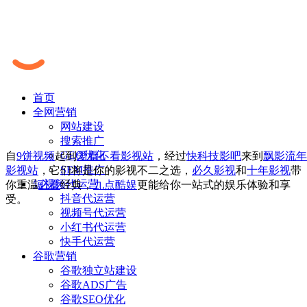
首页
全网营销
网站建设
搜索推广
GEO优化
自
9饼视频
起到
爱看不看影视站
，经过
快科技影吧
来到
飘影流年
SEM推广
影视站
，它们将是你的影视不二之选，
必久影视
和
十年影视
带
短视频代运营
你重温
必看
经典，
九点酷娱
更能给你一站式的娱乐体验和享
抖音代运营
受。
视频号代运营
小红书代运营
快手代运营
谷歌营销
谷歌独立站建设
谷歌ADS广告
谷歌SEO优化