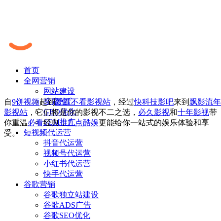
首页
全网营销
网站建设
搜索推广
自
9饼视频
起到
爱看不看影视站
，经过
快科技影吧
来到
飘影流年
GEO优化
影视站
，它们将是你的影视不二之选，
必久影视
和
十年影视
带
SEM推广
你重温
必看
经典，
九点酷娱
更能给你一站式的娱乐体验和享
短视频代运营
受。
抖音代运营
视频号代运营
小红书代运营
快手代运营
谷歌营销
谷歌独立站建设
谷歌ADS广告
谷歌SEO优化