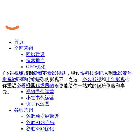
首页
全网营销
网站建设
搜索推广
GEO优化
SEM推广
自
9饼视频
起到
爱看不看影视站
，经过
快科技影吧
来到
飘影流年
短视频代运营
影视站
，它们将是你的影视不二之选，
必久影视
和
十年影视
带
抖音代运营
你重温
必看
经典，
九点酷娱
更能给你一站式的娱乐体验和享
视频号代运营
受。
小红书代运营
快手代运营
谷歌营销
谷歌独立站建设
谷歌ADS广告
谷歌SEO优化