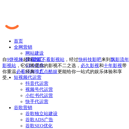
首页
全网营销
网站建设
搜索推广
自
9饼视频
起到
爱看不看影视站
，经过
快科技影吧
来到
飘影流年
GEO优化
影视站
，它们将是你的影视不二之选，
必久影视
和
十年影视
带
SEM推广
你重温
必看
经典，
九点酷娱
更能给你一站式的娱乐体验和享
短视频代运营
受。
抖音代运营
视频号代运营
小红书代运营
快手代运营
谷歌营销
谷歌独立站建设
谷歌ADS广告
谷歌SEO优化