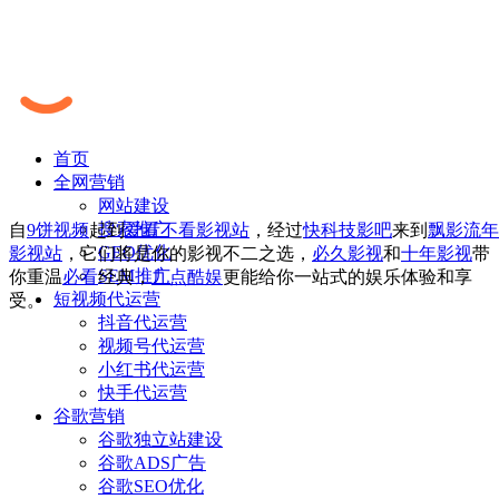
首页
全网营销
网站建设
搜索推广
自
9饼视频
起到
爱看不看影视站
，经过
快科技影吧
来到
飘影流年
GEO优化
影视站
，它们将是你的影视不二之选，
必久影视
和
十年影视
带
SEM推广
你重温
必看
经典，
九点酷娱
更能给你一站式的娱乐体验和享
短视频代运营
受。
抖音代运营
视频号代运营
小红书代运营
快手代运营
谷歌营销
谷歌独立站建设
谷歌ADS广告
谷歌SEO优化