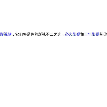
影视站
，它们将是你的影视不二之选，
必久影视
和
十年影视
带你