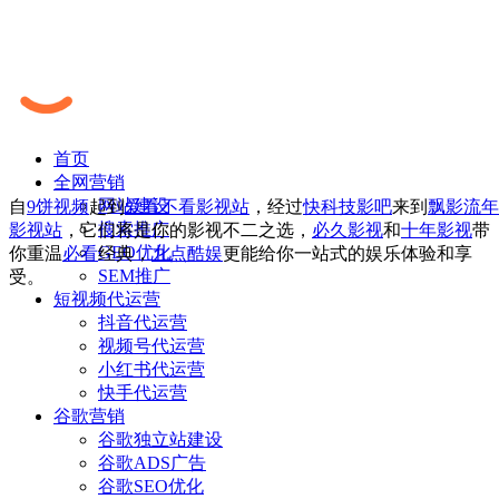
首页
全网营销
网站建设
自
9饼视频
起到
爱看不看影视站
，经过
快科技影吧
来到
飘影流年
搜索推广
影视站
，它们将是你的影视不二之选，
必久影视
和
十年影视
带
GEO优化
你重温
必看
经典，
九点酷娱
更能给你一站式的娱乐体验和享
SEM推广
受。
短视频代运营
抖音代运营
视频号代运营
小红书代运营
快手代运营
谷歌营销
谷歌独立站建设
谷歌ADS广告
谷歌SEO优化