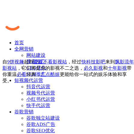
首页
全网营销
网站建设
搜索推广
自
9饼视频
起到
爱看不看影视站
，经过
快科技影吧
来到
飘影流年
GEO优化
影视站
，它们将是你的影视不二之选，
必久影视
和
十年影视
带
SEM推广
你重温
必看
经典，
九点酷娱
更能给你一站式的娱乐体验和享
短视频代运营
受。
抖音代运营
视频号代运营
小红书代运营
快手代运营
谷歌营销
谷歌独立站建设
谷歌ADS广告
谷歌SEO优化