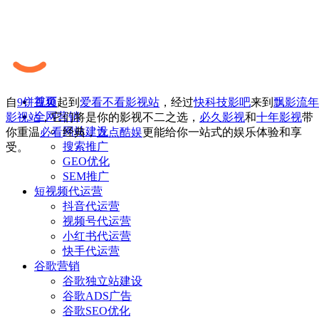
首页
自
9饼视频
起到
爱看不看影视站
，经过
快科技影吧
来到
飘影流年
全网营销
影视站
，它们将是你的影视不二之选，
必久影视
和
十年影视
带
网站建设
你重温
必看
经典，
九点酷娱
更能给你一站式的娱乐体验和享
搜索推广
受。
GEO优化
SEM推广
短视频代运营
抖音代运营
视频号代运营
小红书代运营
快手代运营
谷歌营销
谷歌独立站建设
谷歌ADS广告
谷歌SEO优化