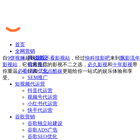
首页
全网营销
网站建设
自
9饼视频
起到
爱看不看影视站
，经过
快科技影吧
来到
飘影流年
搜索推广
影视站
，它们将是你的影视不二之选，
必久影视
和
十年影视
带
GEO优化
你重温
必看
经典，
九点酷娱
更能给你一站式的娱乐体验和享
SEM推广
受。
短视频代运营
抖音代运营
视频号代运营
小红书代运营
快手代运营
谷歌营销
谷歌独立站建设
谷歌ADS广告
谷歌SEO优化