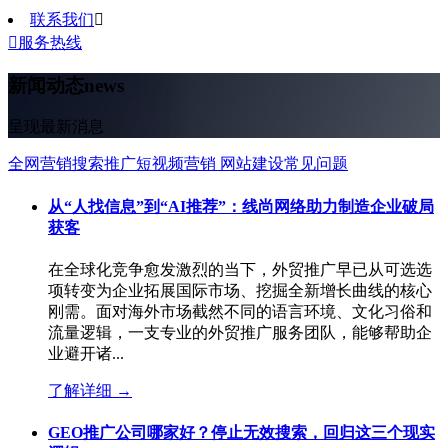
联系我们


服务热线
新闻动态
news
呈现最新消息
全网营销
搜索推广
短视频营销
网站建设
常见问题
从“人找信息”到“AI推荐”：线尚网络助力制造企业破局
获客
在全球化竞争愈发激烈的当下，外贸推广早已从可选选
项转变为企业拓展国际市场、挖掘全新增长曲线的核心
刚需。面对海外市场截然不同的语言环境、文化习俗和
流量逻辑，一支专业的外贸推广服务团队，能够帮助企
业避开诸...
了解详细
→
GEO推广公司哪家好？停止无效搜索，回归这三个现实