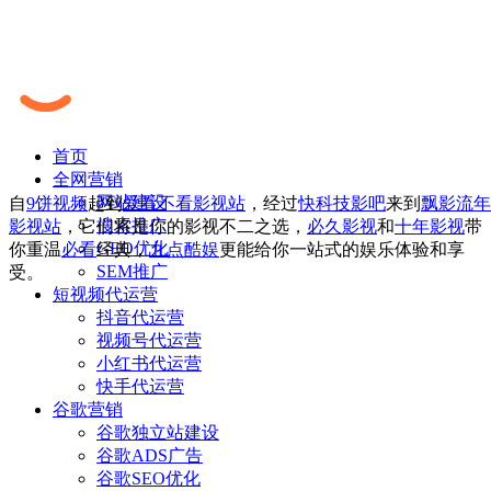
首页
全网营销
网站建设
自
9饼视频
起到
爱看不看影视站
，经过
快科技影吧
来到
飘影流年
搜索推广
影视站
，它们将是你的影视不二之选，
必久影视
和
十年影视
带
GEO优化
你重温
必看
经典，
九点酷娱
更能给你一站式的娱乐体验和享
SEM推广
受。
短视频代运营
抖音代运营
视频号代运营
小红书代运营
快手代运营
谷歌营销
谷歌独立站建设
谷歌ADS广告
谷歌SEO优化