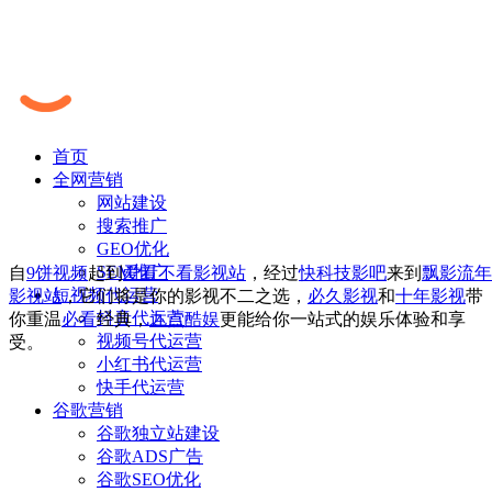
首页
全网营销
网站建设
搜索推广
GEO优化
SEM推广
自
9饼视频
起到
爱看不看影视站
，经过
快科技影吧
来到
飘影流年
短视频代运营
影视站
，它们将是你的影视不二之选，
必久影视
和
十年影视
带
抖音代运营
你重温
必看
经典，
九点酷娱
更能给你一站式的娱乐体验和享
视频号代运营
受。
小红书代运营
快手代运营
谷歌营销
谷歌独立站建设
谷歌ADS广告
谷歌SEO优化