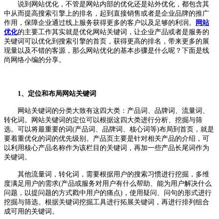
说到网站优化，不管是网站内部的优化还是站外优化，都包含其
中从而提高搜索引擎上的排名，起到直接销售或者是企业品牌的推广
作用，保障企业通过线上服务获得更多的客户以及足够的利润。
网站
优化
的主要工作其实就是优化网站关键词，让企业产品或者是服务的
关键词可以优化到搜索引擎的首页，获得更高的排名，带来更多的展
现量以及不错的客源，那么网站优化的基本步骤是什么呢？下面是线
尚网络小编的分享。
1、定位和布局网站关键词
网站关键词的分类大致有这四大类：产品词、品牌词、流量词、
转化词。网站关键词的定位可以根据这四大类进行分析、挖掘与筛
选。可以将最重要的词(产品词、品牌词、核心词等)布局到首页，就是
要着重优化的词的优先级别。产品页主要是针对相关产品的介绍，可
以利用核心产品名称作为该栏目的关键词，再加一些产品长尾词作为
关键词。
其他流量词，转化词，需要根据用户的搜索习惯进行挖掘，多维
度满足用户的需求(产品或服务对用户有什么帮助、能为用户解决什么
问题，以提问题的方式戳中用户的痛点)，使用疑问、问句的形式进行
挖掘与筛选。根据关键词挖掘工具进行拓展关键词，再进行排列组合
成可用的关键词。